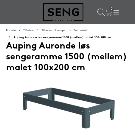
×
Populære valg til dig
Forside
Tilbehør
Tilbehør til sengen
Sengestel
Auping Auronde løs sengeramme 1500 (mellem) malet 100x200 cm
Auping Auronde løs
SPAR
16%
sengeramme 1500 (mellem)
malet 100x200 cm
Silvana Support hovedpude 50x65 cm Flourine (blå)
1.419,-