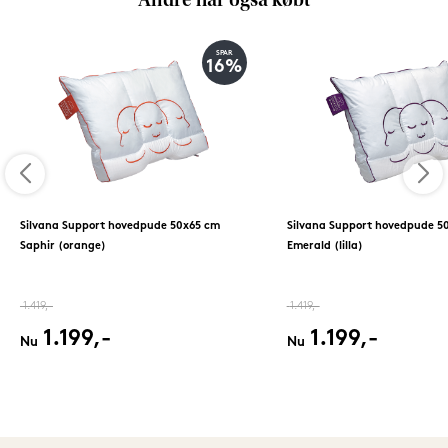
Andre har også købt
SPAR
16%
Silvana Support hovedpude 50x65 cm
Silvana Support hovedpude 5
Saphir (orange)
Emerald (lilla)
1.419,-
1.419,-
1.199,-
1.199,-
Nu
Nu