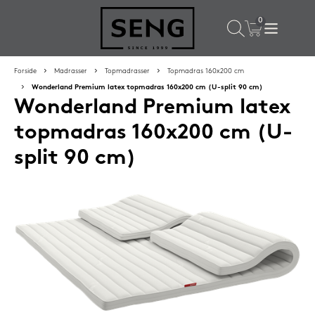
×
Populære valg til dig
Forside
Madrasser
Topmadrasser
Topmadras 160x200 cm
Wonderland Premium latex topmadras 160x200 cm (U-split 90 cm)
Wonderland Premium latex
SPAR
16%
topmadras 160x200 cm (U-
split 90 cm)
Silvana Support hovedpude 50x65 cm Emerald (lilla)
1.419,-