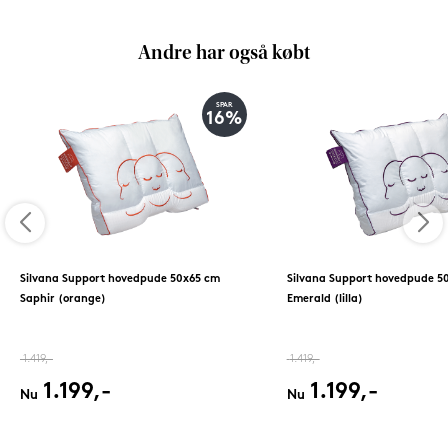
Andre har også købt
SPAR
16%
Silvana Support hovedpude 50x65 cm
Silvana Support hovedpude 5
Saphir (orange)
Emerald (lilla)
1.419,-
1.419,-
1.199,-
1.199,-
Nu
Nu