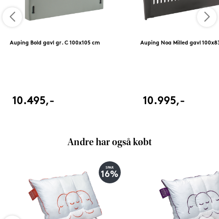
Auping Bold gavl gr. C 100x105 cm
Auping Noa Milled gavl 100x8
10.495,-
10.995,-
Andre har også købt
SPAR
16%