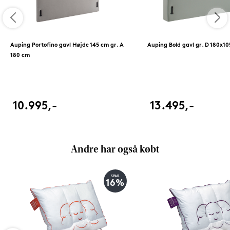
Auping Portofino gavl Højde 145 cm gr. A
Auping Bold gavl gr. D 180x1
180 cm
10.995,-
13.495,-
Andre har også købt
SPAR
16%