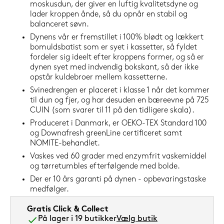
moskusdun, der giver en luftig kvalitetsdyne og
lader kroppen ånde, så du opnår en stabil og
balanceret søvn.
Dynens vår er fremstillet i 100% blødt og lækkert
bomuldsbatist som er syet i kassetter, så fyldet
fordeler sig ideelt efter kroppens former, og så er
dynen syet med indvendig bokskant, så der ikke
opstår kuldebroer mellem kassetterne.
Svinedrengen er placeret i klasse 1 når det kommer
til dun og fjer, og har desuden en bæreevne på 725
CUIN (som svarer til 11 på den tidligere skala).
Produceret i Danmark, er OEKO-TEX Standard 100
og Downafresh greenLine certificeret samt
NOMITE-behandlet.
Vaskes ved 60 grader med enzymfrit vaskemiddel
og tørretumbles efterfølgende med bolde.
Der er 10 års garanti på dynen - opbevaringstaske
medfølger.
Gratis Click & Collect
På lager i 19 butikker
Vælg butik