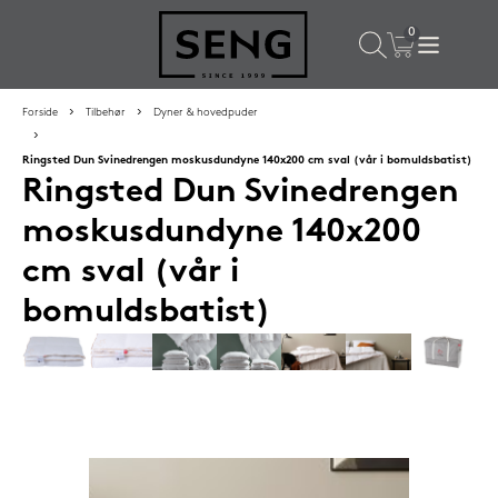
×
Populære valg til dig
Forside
Tilbehør
Dyner & hovedpuder
Ringsted Dun Svinedrengen moskusdundyne 140x200 cm sval (vår i bomuldsbatist)
SPAR
16%
Ringsted Dun Svinedrengen
moskusdundyne 140x200
cm sval (vår i
bomuldsbatist)
Silvana Support hovedpude 50x65 cm Saphir (orange)
1.419,-