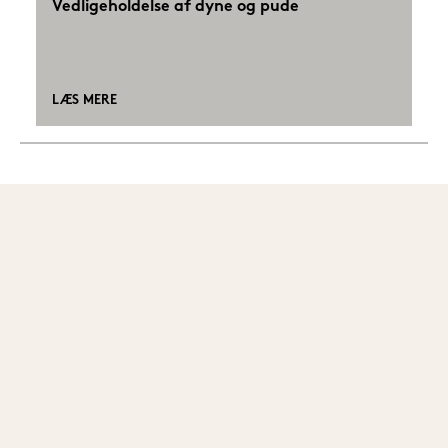
Vedligeholdelse af dyne og pude
LÆS MERE