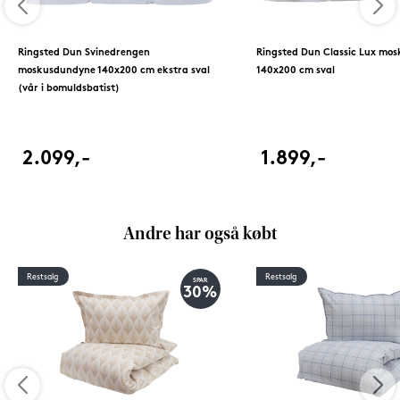
Ringsted Dun Svinedrengen
Ringsted Dun Classic Lux mo
moskusdundyne 140x200 cm ekstra sval
140x200 cm sval
(vår i bomuldsbatist)
2.099,-
1.899,-
Andre har også købt
Restsalg
Restsalg
SPAR
30%