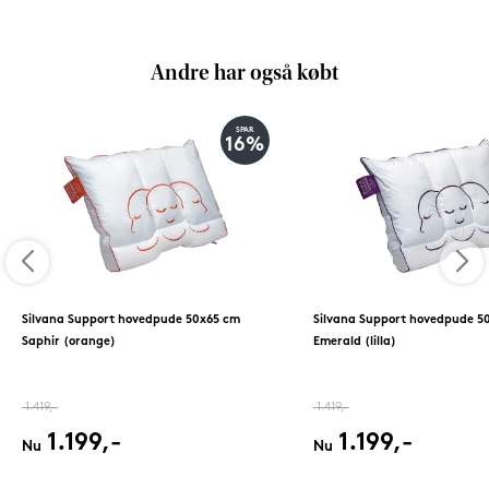
Andre har også købt
SPAR
16%
Silvana Support hovedpude 50x65 cm
Silvana Support hovedpude 5
Saphir (orange)
Emerald (lilla)
1.419,-
1.419,-
1.199,-
1.199,-
Nu
Nu