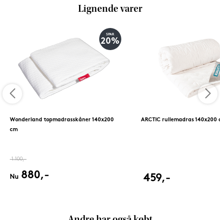
Lignende varer
SPAR
20%
Wonderland topmadrasskåner 140x200
ARCTIC rullemadras 140x200
cm
1.100,-
880,-
459,-
Nu
Andre har også købt