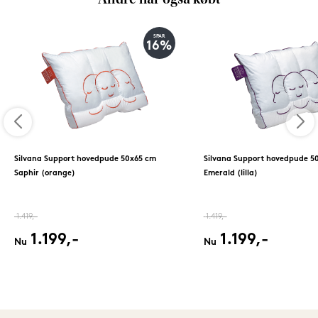
SPAR
16%
Silvana Support hovedpude 50x65 cm
Silvana Support hovedpude 5
Saphir (orange)
Emerald (lilla)
1.419,-
1.419,-
1.199,-
1.199,-
Nu
Nu