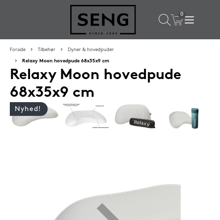
×
Populære valg til dig
Forside
Tilbehør
Dyner & hovedpuder
Relaxy Moon hovedpude 68x35x9 cm
Relaxy Moon hovedpude
SPAR
60%
68x35x9 cm
Nyhed!
Lixra dunhovedpude 60x63 cm mellem
1.099,-