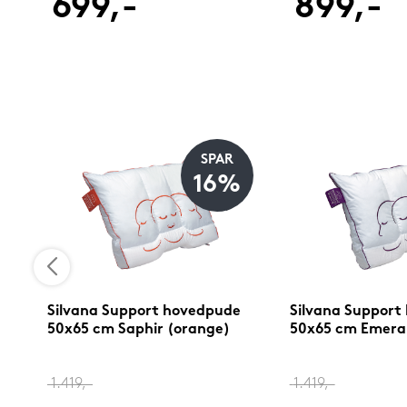
699,-
899,-
SPAR
16%
Silvana Support hovedpude
Silvana Support
50x65 cm Saphir (orange)
50x65 cm Emerald
1.419,-
1.419,-