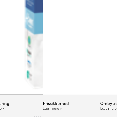
ering
Prissikkerhed
Ombytni
e
Læs mere
Læs mere