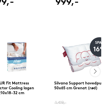
9,-
999,-
SPAR
16%
R Fit Mattress
Silvana Support hovedpude
ctor Cooling lagen
50x65 cm Grenat (rød)
210x18-32 cm
1.419,-