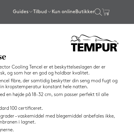
Guides
Tilbud
Kun online
Butikker
×
gssenge
ser
l sengen
ngerammer
Sengerammer
Rullemadrasser
Tilbehør
Certificeringer
Tilbud topmadrasser
80x200 cm
80x200 cm
Sengelamper
getøj
Tilbud lagner
SPAR
90x200 cm
90x200 cm
Kølende produkter
se
50%
120x200 cm
140x200 cm
Wellness produkter
ctor Cooling Tencel er et beskyttelseslagen der er
140x200 cm
160x200 cm
Gavekort
isk, og som har en god og holdbar kvalitet.
encel fibre, der samtidig beskytter din seng mod fugt og
160x200 cm
180x200 cm
Se alle tilbehørsvarer
 din kropstemperatur konstant hele natten.
180x200 cm
180x210 cm
ed en højde på 18-32 cm, som passer perfekt til alle
e
180x210 cm
210x210 cm
rd 100 certificeret.
elser
200x210 cm
Vis alle størrelser
grader – vaskemiddel med blegemiddel anbefales ikke,
elser
Vis alle størrelser
branen i lagnet.
gnerne.