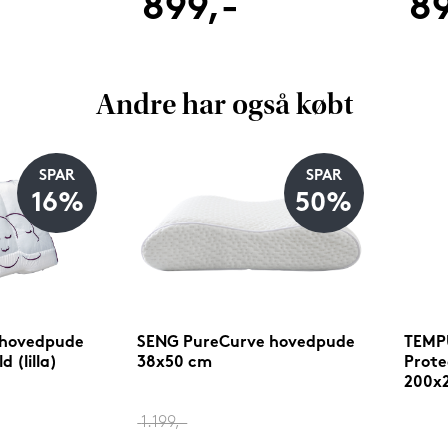
899,-
89
Andre har også købt
SPAR
SPAR
16%
50%
 hovedpude
SENG PureCurve hovedpude
TEMPU
 (lilla)
38x50 cm
Prote
200x
1.199,-