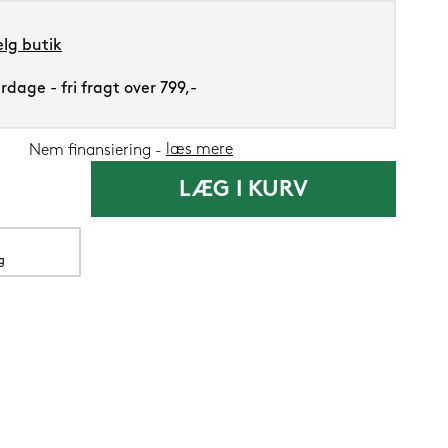
lg butik
dage - fri fragt over 799,-
Lixra moskus
læs mere
Nem finansiering
LÆG I KURV
2.699,-
1.09
Nu
g