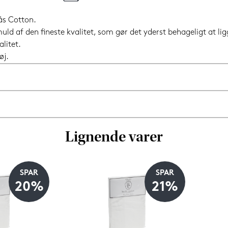
ås Cotton.
uld af den fineste kvalitet, som gør det yderst behageligt at lig
litet.
øj.
Lignende varer
SPAR
SPAR
20%
21%