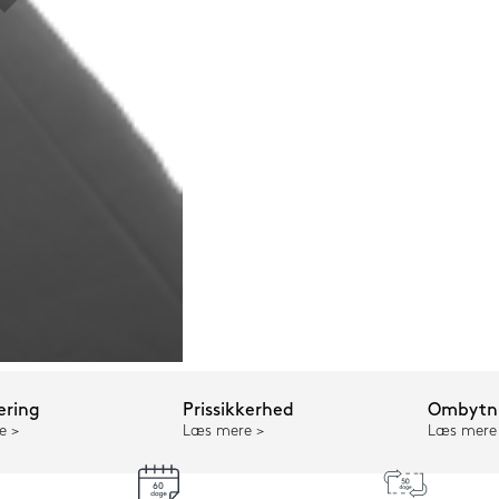
ering
Prissikkerhed
Ombytni
e
Læs mere
Læs mere