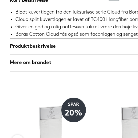
Kort beskrivelse
Blødt kuvertlagen fra den luksuriøse serie Cloud fra Bor
Cloud split kuvertlagen er lavet af TC400 i langfiber bom
Giver en god og rolig nattesøvn takket være den høje kva
Borås Cotton Cloud fås også som faconlagen og senget
Produktbeskrivelse
Mere om brandet
SPAR
%
20%