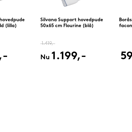
 hovedpude
Silvana Support hovedpude
Borås
 (lilla)
50x65 cm Flourine (blå)
facon
1.419,-
,-
1.199,-
59
Nu