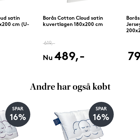
ud satin
Borås Cotton Cloud satin
Borås
x200 cm (U-
kuvertlagen 180x200 cm
Jerse
200x
antra
619,-
-
489,-
79
Nu
Andre har også købt
SPAR
SPAR
16%
16%