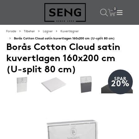
×
Populære valg til dig
Forside
Tilbehør
Lagner
Kuvertlagner
Borås Cotton Cloud satin kuvertlagen 160x200 cm (U-split 80 cm)
Borås Cotton Cloud satin
SPAR
16%
kuvertlagen 160x200 cm
(U-split 80 cm)
SPAR
20%
Silvana Support hovedpude 50x65 cm Saphir (orange)
1.419,-