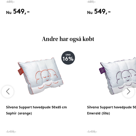
689,-
689,-
549,-
549,-
Nu
Nu
Andre har også købt
SPAR
16%
Silvana Support hovedpude 50x65 cm
Silvana Support hovedpude 5
Saphir (orange)
Emerald (lilla)
1.419,-
1.419,-