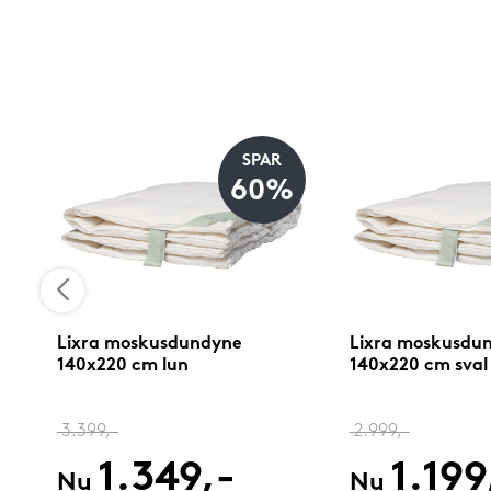
SPAR
60%
0
Lixra moskusdundyne
Lixra moskusdu
140x220 cm lun
140x220 cm sval
3.399,-
2.999,-
1.349,-
1.199
Nu
Nu