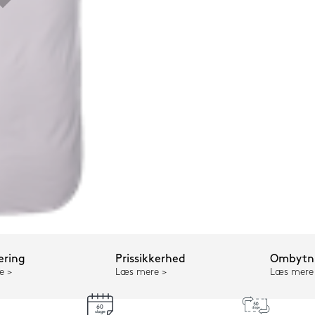
ering
Prissikkerhed
Ombytni
e
Læs mere
Læs mere