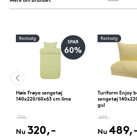
Mere om brandet
Restsalg
Restsalg
SPAR
%
60%
Høie Frøya sengetøj
Turiform Enjoy 
140x220/60x63 cm lime
sengetøj 140x22
gul
799,-
699,-
320,-
489,
Nu
Nu