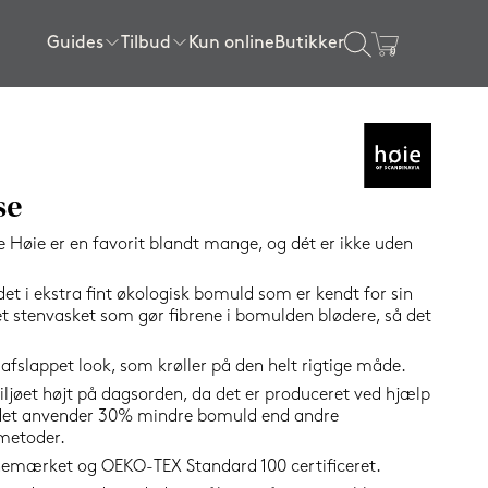
Guides
Tilbud
Kun online
Butikker
×
gssenge
ser
l sengen
ngerammer
Sengerammer
Rullemadrasser
Tilbehør
Certificeringer
Tilbud topmadrasser
80x200 cm
80x200 cm
Sengelamper
getøj
Tilbud lagner
SPAR
90x200 cm
90x200 cm
Kølende produkter
se
16%
120x200 cm
140x200 cm
Wellness produkter
 Høie er en favorit blandt mange, og dét er ikke uden
140x200 cm
160x200 cm
Gavekort
et i ekstra fint økologisk bomuld som er kendt for sin
160x200 cm
180x200 cm
Se alle tilbehørsvarer
det stenvasket som gør fibrene i bomulden blødere, så det
180x200 cm
180x210 cm
afslappet look, som krøller på den helt rigtige måde.
e
180x210 cm
210x210 cm
ljøet højt på dagsorden, da det er produceret ved hjælp
elser
200x210 cm
Vis alle størrelser
 det anvender 30% mindre bomuld end andre
elser
Vis alle størrelser
smetoder.
emærket og OEKO-TEX Standard 100 certificeret.