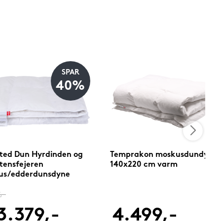
SPAR
40%
ted Dun Hyrdinden og
Temprakon moskusdundyne
tensfejeren
140x220 cm varm
us/edderdunsdyne
20 cm sval
,-
3.379,-
4.499,-