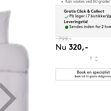
Kan vaskes ved 60 grader
Gratis Click & Collect
På lager i 7 butikker
Væ
Leveringstid
Sendes inden for 2 hver
5 cm Saphir (orange)
‎
799,-
Nu
320,-
Book en specialist
Book tid til gratis rådgivnin