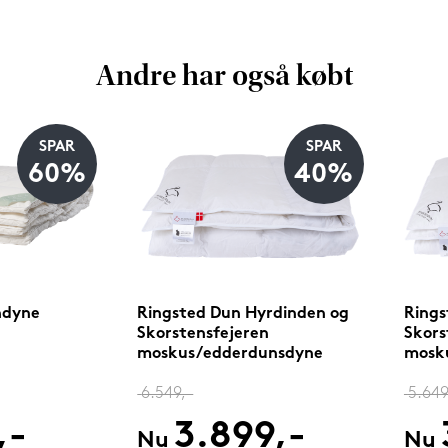
Andre har også købt
SPAR
SPAR
60%
40%
ndyne
Ringsted Dun Hyrdinden og
Rings
Skorstensfejeren
Skors
moskus/edderdunsdyne
mosk
140x220 cm lun
140x2
6.549,-
5.649
,-
3.899,-
Nu
Nu