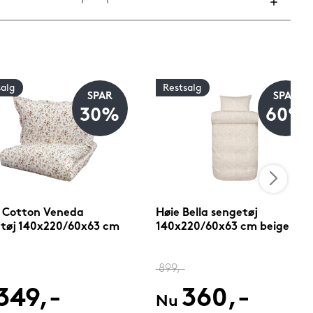
salg
Restsalg
SPAR
SPAR
30%
60%
 Cotton Veneda
Høie Bella sengetøj
tøj 140x220/60x63 cm
140x220/60x63 cm beige
899,-
349,-
360,-
Nu