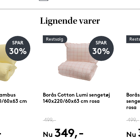
Lignende varer
Restsalg
Rest
SPAR
SPAR
30%
30%
bambus
Borås Cotton Lumi sengetøj
Borås
0/60x63 cm
140x220/60x63 cm rosa
senge
rosa
499,-
499,-
-
349,-
Nu
Nu