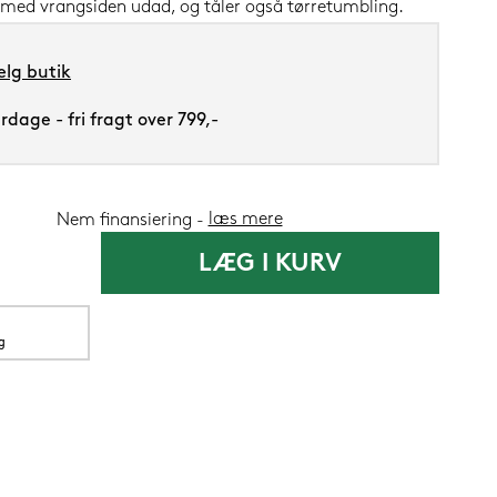
 med vrangsiden udad, og tåler også tørretumbling.
lg butik
dage - fri fragt over 799,-
Silvana Suppo
læs mere
Nem finansiering
1.419,-
1.199
LÆG I KURV
Nu
g