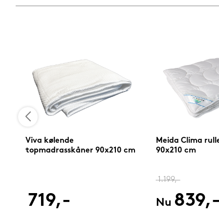
Viva kølende
Meida Clima rul
topmadrasskåner 90x210 cm
90x210 cm
1.199,-
719,-
839,
Nu