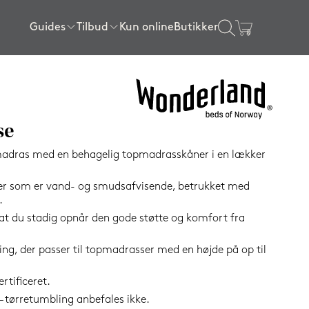
Guides
Tilbud
Kun online
Butikker
×
gssenge
ser
l sengen
ngerammer
Sengerammer
Rullemadrasser
Tilbehør
Certificeringer
Tilbud topmadrasser
80x200 cm
80x200 cm
Sengelamper
getøj
Tilbud lagner
SPAR
90x200 cm
90x200 cm
Kølende produkter
se
16%
120x200 cm
140x200 cm
Wellness produkter
madras med en behagelig topmadrasskåner i en lækker
140x200 cm
160x200 cm
Gavekort
ster som er vand- og smudsafvisende, betrukket med
160x200 cm
180x200 cm
Se alle tilbehørsvarer
.
180x200 cm
180x210 cm
l, at du stadig opnår den gode støtte og komfort fra
e
180x210 cm
210x210 cm
g, der passer til topmadrasser med en højde på op til
elser
200x210 cm
Vis alle størrelser
elser
Vis alle størrelser
tificeret.
– tørretumbling anbefales ikke.