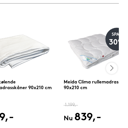
SPAR
30%
kølende
Meida Clima rullemadras
adrasskåner 90x210 cm
90x210 cm
1.199,-
9,-
839,-
Nu