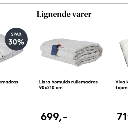
Lignende varer
SPAR
30%
lemadras
Lixra bomulds rullemadras
Viva 
90x210 cm
topm
-
699,-
71