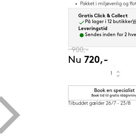
Pakket i miljøvenlig og f
Gratis Click & Collect
På lager i 12 butikker
V
Leveringstid
Sendes inden for 2 hver
5 cm Grenat (rød)
‎
900,-
Nu
720,-
Book en specialist
Book tid til gratis rådgivnin
Tilbuddet gælder 26/7 - 23/8