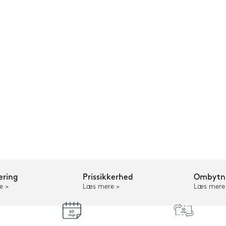
ering
Prissikkerhed
Ombytni
e
Læs mere
Læs mere