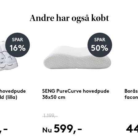
Andre har også købt
SPAR
SPAR
16%
50%
 hovedpude
SENG PureCurve hovedpude
Borås
 (lilla)
38x50 cm
facon
1.199,-
,-
599,-
4
Nu