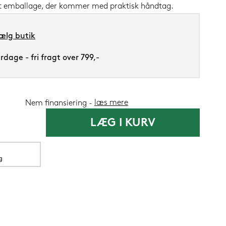
lot emballage, der kommer med praktisk håndtag.
ælg butik
dage - fri fragt over 799,-
SENG PureClo
1.199,-
læs mere
Nem finansiering
599,
LÆG I KURV
Nu
g