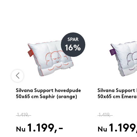
SPAR
16%
Silvana Support hovedpude
Silvana Support
50x65 cm Saphir (orange)
50x65 cm Emerald
1.419,-
1.419,-
1.199,-
1.199
Nu
Nu