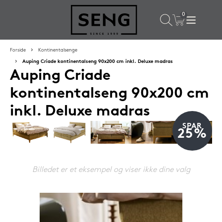
×
Populære valg til dig
Forside
Kontinentalsenge
Auping Criade kontinentalseng 90x200 cm inkl. Deluxe madras
Auping Criade
SPAR
16%
kontinentalseng 90x200 cm
inkl. Deluxe madras
SPAR
25%
Billedet er et eksempel og viser ikke dine valg
Silvana Support hovedpude 50x65 cm Grenat (rød)
1.419,-