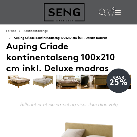
×
Populære valg til dig
Forside
Kontinentalsenge
Auping Criade kontinentalseng 100x210 cm inkl. Deluxe madras
Auping Criade
SPAR
50%
kontinentalseng 100x210
cm inkl. Deluxe madras
SPAR
25%
Billedet er et eksempel og viser ikke dine valg
SENG PureRest hovedpude 40x60 cm
1.199,-