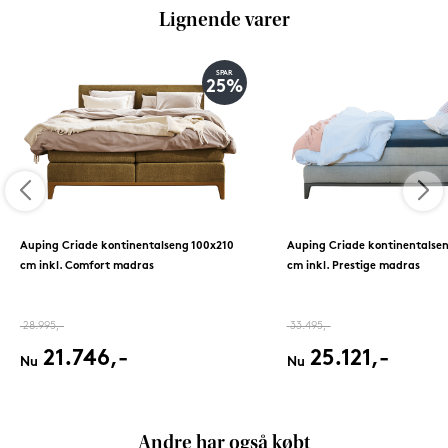
Lignende varer
SPAR
25%
Auping Criade kontinentalseng 100x210
Auping Criade kontinentalse
cm inkl. Comfort madras
cm inkl. Prestige madras
28.995,-
33.495,-
21.746,-
25.121,-
Nu
Nu
Andre har også købt