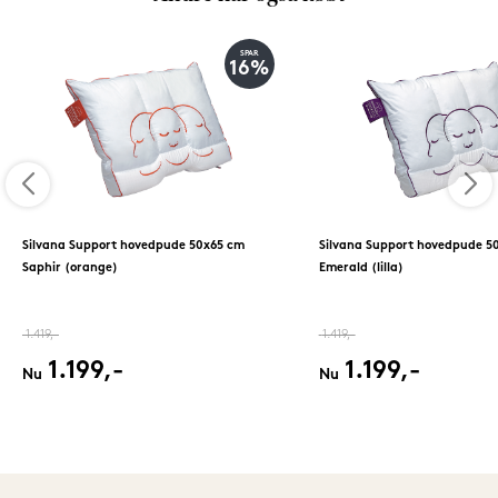
SPAR
16%
Silvana Support hovedpude 50x65 cm
Silvana Support hovedpude 5
Saphir (orange)
Emerald (lilla)
1.419,-
1.419,-
1.199,-
1.199,-
Nu
Nu