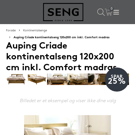
×
Populære valg til dig
Forside
Kontinentalsenge
Auping Criade kontinentalseng 120x200 cm inkl. Comfort madras
Auping Criade
SPAR
16%
kontinentalseng 120x200
cm inkl. Comfort madras
SPAR
25%
Billedet er et eksempel og viser ikke dine valg
Silvana Support hovedpude 50x65 cm Grenat (rød)
1.419,-