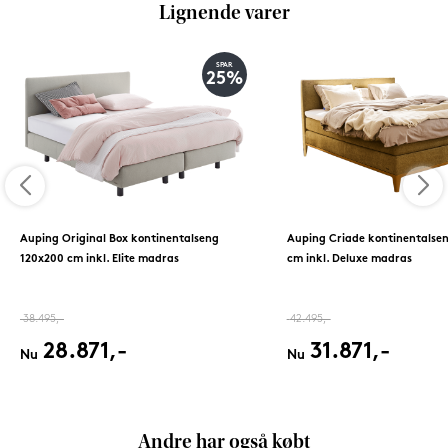
Lignende varer
SPAR
25%
Auping Original Box kontinentalseng
Auping Criade kontinentalse
120x200 cm inkl. Elite madras
cm inkl. Deluxe madras
38.495,-
42.495,-
28.871,-
31.871,-
Nu
Nu
Andre har også købt