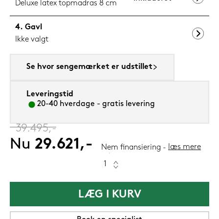
Deluxe latex topmadras 8 cm
Gavl
Ikke valgt
Se hvor sengemærket er udstillet
Leveringstid
20-40 hverdage - gratis levering
‎
39.495,-
Nu
29.621,-
læs mere
Nem finansiering
LÆG I KURV