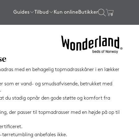
Guides
Tilbud
Kun online
Butikker
×
gssenge
ser
l sengen
ngerammer
Sengerammer
Rullemadrasser
Tilbehør
Certificeringer
Tilbud topmadrasser
80x200 cm
80x200 cm
Sengelamper
getøj
Tilbud lagner
SPAR
90x200 cm
90x200 cm
Kølende produkter
se
16%
120x200 cm
140x200 cm
Wellness produkter
madras med en behagelig topmadrasskåner i en lækker
140x200 cm
160x200 cm
Gavekort
ster som er vand- og smudsafvisende, betrukket med
160x200 cm
180x200 cm
Se alle tilbehørsvarer
.
180x200 cm
180x210 cm
l, at du stadig opnår den gode støtte og komfort fra
e
180x210 cm
210x210 cm
g, der passer til topmadrasser med en højde på op til
elser
200x210 cm
Vis alle størrelser
elser
Vis alle størrelser
tificeret.
– tørretumbling anbefales ikke.