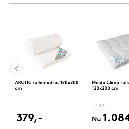
0
ARCTIC rullemadras 120x200
Meida Clima rul
cm
120x200 cm
1.549,-
379,-
1.08
Nu