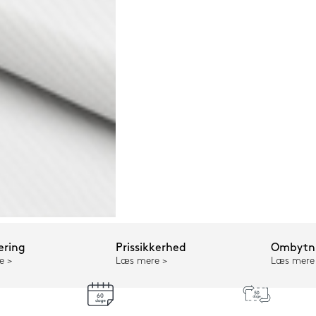
ering
Prissikkerhed
Ombytni
e
Læs mere
Læs mere