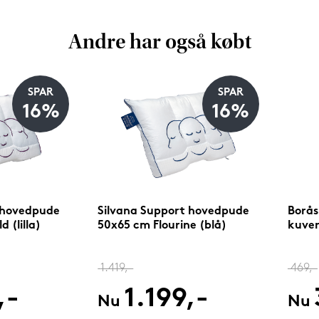
Andre har også købt
SPAR
SPAR
16%
16%
 hovedpude
Silvana Support hovedpude
Borås
 (lilla)
50x65 cm Flourine (blå)
kuver
1.419,-
469,-
,-
1.199,-
Nu
Nu