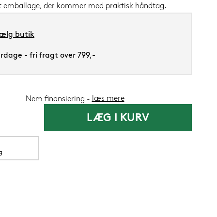
lot emballage, der kommer med praktisk håndtag.
ælg butik
dage - fri fragt over 799,-
Silvana Suppo
1.419,-
læs mere
Nem finansiering
1.199
LÆG I KURV
Nu
g