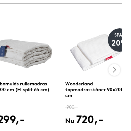
SPAR
20%
 bomulds rullemadras
Wonderland
00 cm (H-split 65 cm)
topmadrasskåner 90x200
cm
900,-
299,-
720,-
Nu