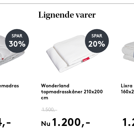
Lignende varer
SPAR
SPAR
30%
20%
lemadras
Wonderland
Lixra
topmadrasskåner 210x200
160x2
cm
1.500,-
4,-
1.200,-
1.
Nu