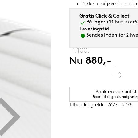
Pakket i miljøvenlig og f
Gratis Click & Collect
På lager i 14 butikker
V
Leveringstid
Sendes inden for 2 hver
5 cm Saphir (orange)
‎
1.100,-
Nu
880,-
Book en specialist
Book tid til gratis rådgivnin
Tilbuddet gælder 26/7 - 23/8