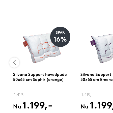
SPAR
16%
Silvana Support hovedpude
Silvana Support
50x65 cm Saphir (orange)
50x65 cm Emerald
1.419,-
1.419,-
1.199,-
1.199
Nu
Nu