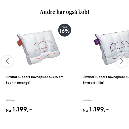
Andre har også købt
SPAR
16%
Silvana Support hovedpude 50x65 cm
Silvana Support hovedpude 5
Saphir (orange)
Emerald (lilla)
1.419,-
1.419,-
1.199,-
1.199,-
Nu
Nu