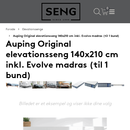
×
Populære valg til dig
Forside
Elevationssenge
Auping Original elevationsseng 140x210 cm inkl. Evolve madras (til 1 bund)
Auping Original
SPAR
50%
elevationsseng 140x210 cm
inkl. Evolve madras (til 1
bund)
SENG PureRest hovedpude 40x60 cm
Billedet er et eksempel og viser ikke dine valg
1.199,-