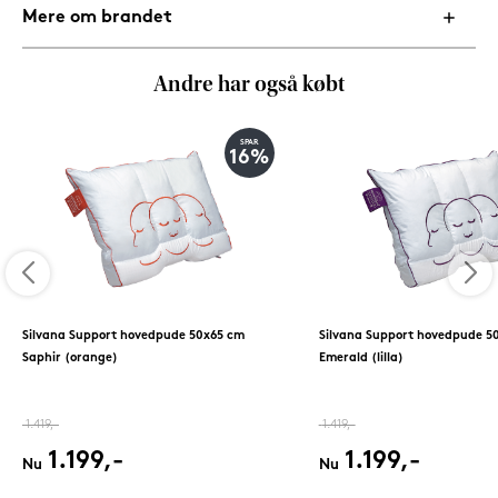
Mere om brandet
Andre har også købt
SPAR
16%
Silvana Support hovedpude 50x65 cm
Silvana Support hovedpude 5
Saphir (orange)
Emerald (lilla)
1.419,-
1.419,-
1.199,-
1.199,-
Nu
Nu