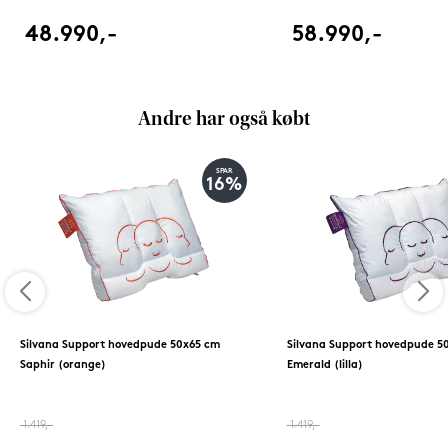
48.990,-
58.990,-
Andre har også købt
SPAR
16%
Silvana Support hovedpude 50x65 cm
Silvana Support hovedpude 5
Saphir (orange)
Emerald (lilla)
1.419,-
1.419,-