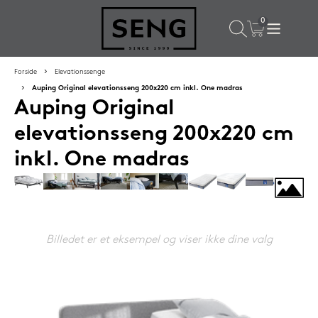
×
Populære valg til dig
Forside
Elevationssenge
Auping Original elevationsseng 200x220 cm inkl. One madras
Auping Original
SPAR
50%
elevationsseng 200x220 cm
inkl. One madras
Billedet er et eksempel og viser ikke dine valg
SENG PureRest hovedpude 40x60 cm
1.199,-