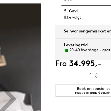
Gavl
Ikke valgt
m sval
Se hvor sengemærket er 
Leveringstid
20-40 hverdage - grati
Fra
34.995,-
Book en specialist
Book tid til gratis rådgivnin