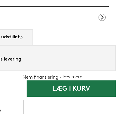
Ringsted Dun
udstillet
699,-
s levering
419,
Nu
læs mere
Nem finansiering
LÆG I KURV
g