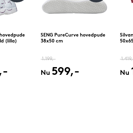
 hovedpude
SENG PureCurve hovedpude
Silva
 (lilla)
38x50 cm
50x65
1.199,-
1.419,
,-
599,-
Nu
Nu