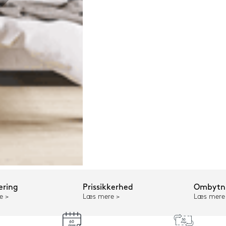
ering
Prissikkerhed
Ombytni
e
Læs mere
Læs mere