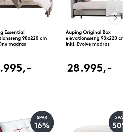
g Essential
Auping Original Box
tionsseng 90x220 cm
elevationsseng 90x220 cm
 One madras
inkl. Evolve madras
.995,-
28.995,-
SPAR
SPAR
16%
50%