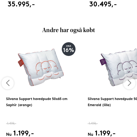
35.995,-
30.495,-
Andre har også købt
SPAR
16%
Silvana Support hovedpude 50x65 cm
Silvana Support hovedpude 5
Saphir (orange)
Emerald (lilla)
1.419,-
1.419,-
1.199,-
1.199,-
Nu
Nu