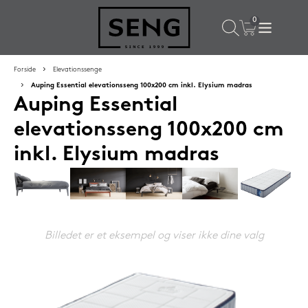
×
Populære valg til dig
Forside
Elevationssenge
Auping Essential elevationsseng 100x200 cm inkl. Elysium madras
Auping Essential
SPAR
50%
elevationsseng 100x200 cm
inkl. Elysium madras
Billedet er et eksempel og viser ikke dine valg
SENG PureCurve hovedpude 38x50 cm
1.199,-