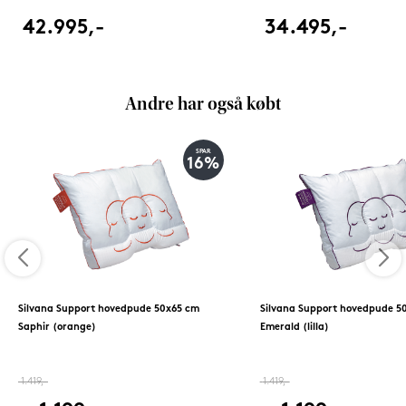
42.995,-
34.495,-
Andre har også købt
SPAR
16%
Silvana Support hovedpude 50x65 cm
Silvana Support hovedpude 5
Saphir (orange)
Emerald (lilla)
1.419,-
1.419,-