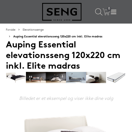
×
Populære valg til dig
Forside
Elevationssenge
Auping Essential elevationsseng 120x220 cm inkl. Elite madras
Auping Essential
SPAR
59%
elevationsseng 120x220 cm
inkl. Elite madras
Billedet er et eksempel og viser ikke dine valg
Lixra moskusdundyne 140x200 cm sval
2.699,-