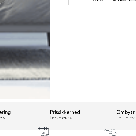
Book tid til gratis rådgivnin
ering
Prissikkerhed
Ombytni
e
Læs mere
Læs mere