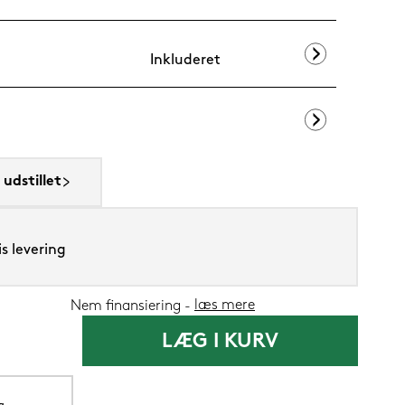
Inkluderet
SENG PureCur
udstillet
1.199,-
599,
Nu
s levering
læs mere
Nem finansiering
LÆG I KURV