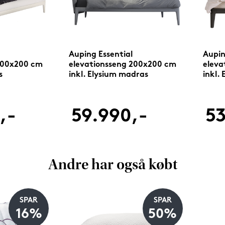
Auping Essential
Aupin
200x200 cm
elevationsseng 200x200 cm
eleva
s
inkl. Elysium madras
inkl.
,-
59.990,-
53
Andre har også købt
SPAR
SPAR
16%
50%