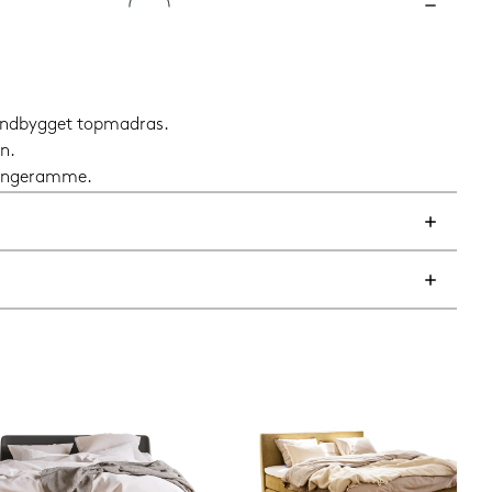
 indbygget topmadras.
n.
 sengeramme.