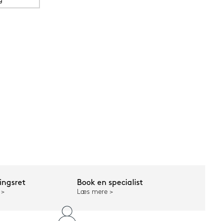
g
ngsret
Book en specialist
Læs mere