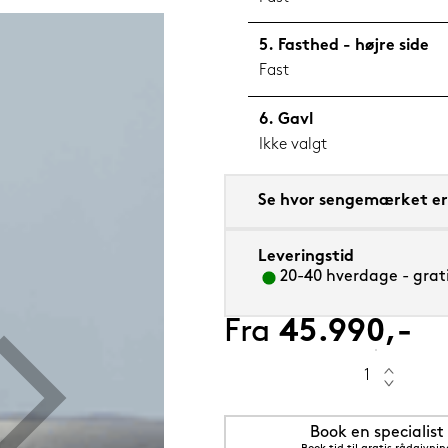
Fasthed - højre side
Fast
Gavl
 cm Flourine (blå)
Ikke valgt
Se hvor sengemærket er 
Leveringstid
20-40 hverdage - grati
Fra
45.990,-
Book en specialist