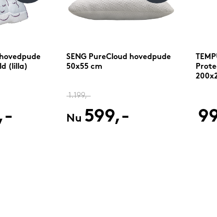
 hovedpude
SENG PureCloud hovedpude
TEMPU
 (lilla)
50x55 cm
Prote
200x
1.199,-
,-
599,-
99
Nu