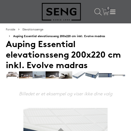
×
Populære valg til dig
Forside
Elevationssenge
Auping Essential elevationsseng 200x220 cm inkl. Evolve madras
Auping Essential
SPAR
50%
elevationsseng 200x220 cm
inkl. Evolve madras
Billedet er et eksempel og viser ikke dine valg
SENG PureRest hovedpude 40x60 cm
1.199,-