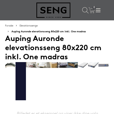
×
Populære valg til dig
Forside
Elevationssenge
Auping Auronde elevationsseng 80x220 cm inkl. One madras
Auping Auronde
SPAR
59%
elevationsseng 80x220 cm
inkl. One madras
Lixra moskusdundyne 140x200 cm sval
2.699,-
Billedet er et eksempel og viser ikke dine valg