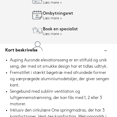
Læs mere
Ombytningsret
Læs mere
Book en specialist
Læs mere
Kort beskrivelse
Auping Auronde elevationsseng er en stilfuld og unik
seng, der med sit smukke design har et tidløs udtryk.
Fremstillet i stærkt bøgetræ med afrundede former
og særprægede aluminiumsdetaljer, der giver sengen
kant.
Sengebund med sublim ventilation og
luftgennemstrømning, der kan fås med 1, 2 eller 3
motorer.
Inklusiv den cirkulære One springmadras, der har 3
komfortzoner, Vent-tex komfortlag, Welcompadds i