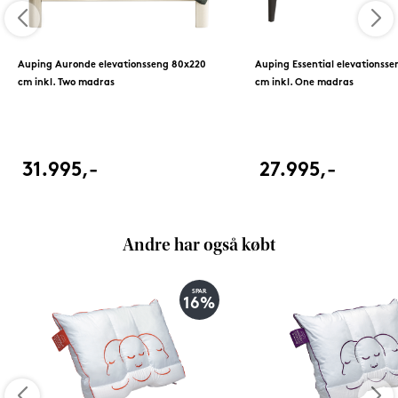
Auping Auronde elevationsseng 80x220
Auping Essential elevationss
cm inkl. Two madras
cm inkl. One madras
31.995,-
27.995,-
Andre har også købt
SPAR
16%