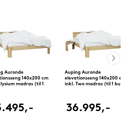
ng Auronde
Auping Auronde
tionsseng 140x200 cm
elevationsseng 140x200 cm
Elysium madras (til 1
inkl. Two madras (til 1 bund)
)
.495,-
36.995,-