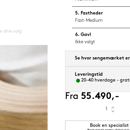
Fastheder
Fast-Medium
e dine valg
Gavl
5 cm Grenat (rød)
Ikke valgt
Se hvor sengemærket er 
Leveringstid
20-40 hverdage - grati
Fra
55.490,-
Book en specialist