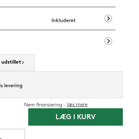
Inkluderet
Silvana Suppo
udstillet
1.419,-
1.199
Nu
s levering
læs mere
Nem finansiering
LÆG I KURV