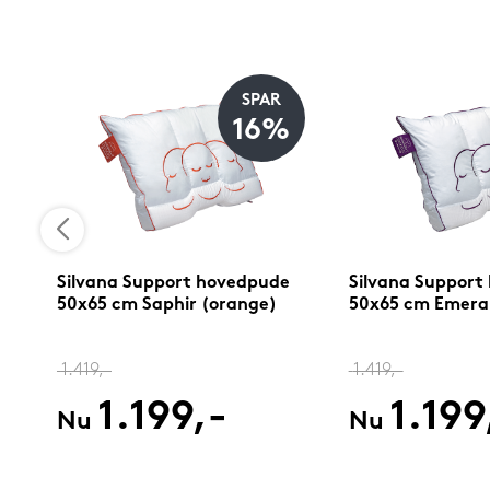
SPAR
%
16%
Silvana Support hovedpude
Silvana Support
50x65 cm Saphir (orange)
50x65 cm Emerald
1.419,-
1.419,-
1.199,-
1.199
Nu
Nu