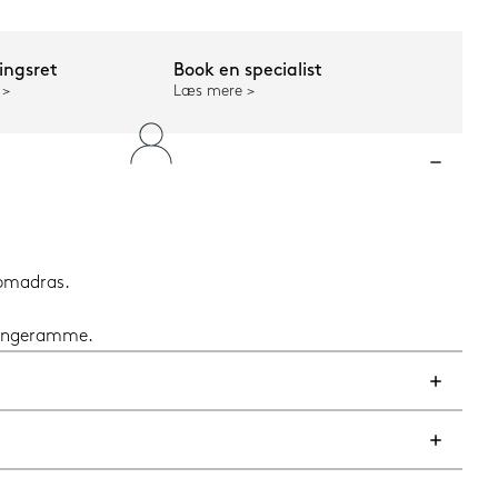
ngsret
Book en specialist
Læs mere
opmadras.
 sengeramme.