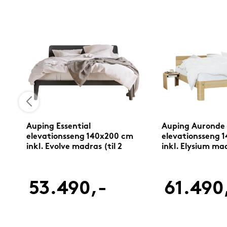
Auping Essential
Auping Auronde
elevationsseng 140x200 cm
elevationsseng 
d)
inkl. Evolve madras (til 2
inkl. Elysium mad
bunde)
bunde)
53.490,-
61.490