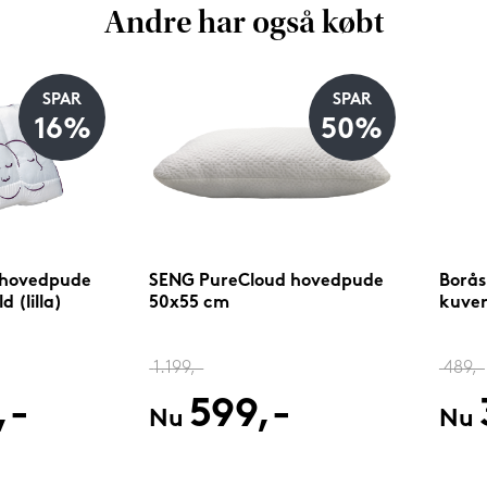
Andre har også købt
SPAR
SPAR
16%
50%
 hovedpude
SENG PureCloud hovedpude
Borås
 (lilla)
50x55 cm
kuver
1.199,-
489,-
,-
599,-
Nu
Nu