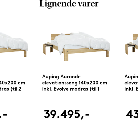
Lignende varer
Auping Auronde
Aupi
140x200 cm
elevationsseng 140x200 cm
eleva
ras (til 2
inkl. Evolve madras (til 1
inkl. 
bund)
bund
,-
39.495,-
43