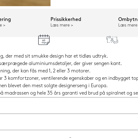
ering
Prissikkerhed
Ombytni
e
Læs mere
Læs mere
g, der med sit smukke design har et tidløs udtryk.
særprægede aluminiumsdetaljer, der giver sengen kant.
g, der kan fås med 1, 2 eller 3 motorer.
har 3 komfortzoner, ventilerende egenskaber og en indbygget t
 hen blevet den mest solgte designerseng i Europa.
i på madrassen og hele 35 års garanti ved brud på spiralnet og