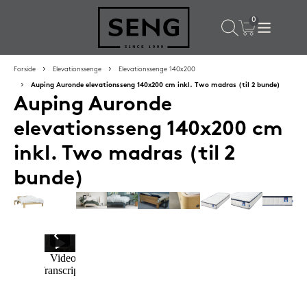
×
Populære valg til dig
Forside
Elevationssenge
Elevationssenge 140x200
Auping Auronde elevationsseng 140x200 cm inkl. Two madras (til 2 bunde)
Auping Auronde
SPAR
16%
elevationsseng 140x200 cm
inkl. Two madras (til 2
bunde)
Silvana Support hovedpude 50x65 cm Flourine (blå)
1.419,-