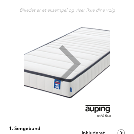
1.199,-
Nu
Billedet er et eksempel og viser ikke dine valg
Sengebund
Inkluderet