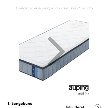
599,-
Nu
Billedet er et eksempel og viser ikke dine valg
Sengebund
Inkluderet