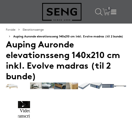
×
Populære valg til dig
Forside
Elevationssenge
Auping Auronde elevationsseng 140x210 cm inkl. Evolve madras (til 2 bunde)
Auping Auronde
SPAR
50%
elevationsseng 140x210 cm
inkl. Evolve madras (til 2
bunde)
SENG PureCloud hovedpude 50x55 cm
1.199,-