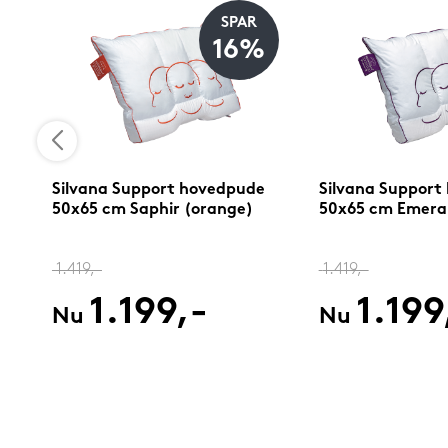
SPAR
%
16%
e
Silvana Support hovedpude
Silvana Support
50x65 cm Saphir (orange)
50x65 cm Emerald
1.419,-
1.419,-
1.199,-
1.199
Nu
Nu