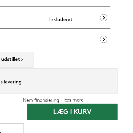
Inkluderet
SENG PureRes
udstillet
1.199,-
599,
Nu
s levering
læs mere
Nem finansiering
LÆG I KURV