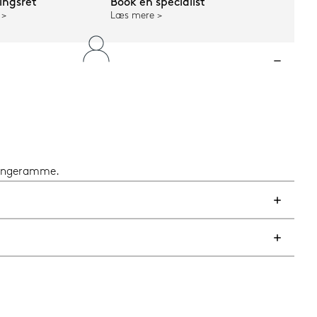
ngsret
Book en specialist
Læs mere
 sengeramme.