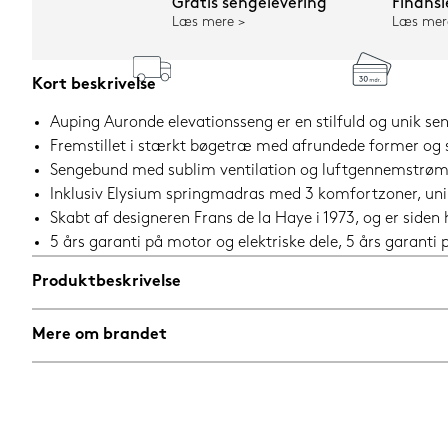
Gratis sengelevering
Finansi
Læs mere
Læs mer
Kort beskrivelse
Auping Auronde elevationsseng er en stilfuld og unik sen
Fremstillet i stærkt bøgetræ med afrundede former og 
Sengebund med sublim ventilation og luftgennemstrømnin
Inklusiv Elysium springmadras med 3 komfortzoner, u
Skabt af designeren Frans de la Haye i 1973, og er siden
5 års garanti på motor og elektriske dele, 5 års garant
Produktbeskrivelse
Mere om brandet