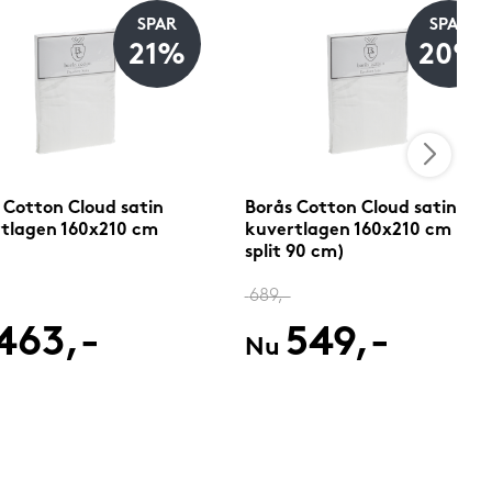
SPAR
SPAR
21%
20%
 Cotton Cloud satin
Borås Cotton Cloud satin
tlagen 160x210 cm
kuvertlagen 160x210 cm (U-
split 90 cm)
689,-
463,-
549,-
Nu