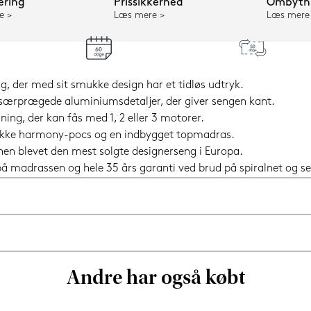
ering
Prissikkerhed
Ombytni
e
Læs mere
Læs mere
g, der med sit smukke design har et tidløs udtryk.
særprægede aluminiumsdetaljer, der giver sengen kant.
g, der kan fås med 1, 2 eller 3 motorer.
nikke harmony-pocs og en indbygget topmadras.
 hen blevet den mest solgte designerseng i Europa.
i på madrassen og hele 35 års garanti ved brud på spiralnet og
Andre har også købt