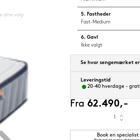
Fastheder
e dine valg
Fast-Medium
Gavl
 cm Flourine (blå)
Ikke valgt
Se hvor sengemærket er 
Leveringstid
20-40 hverdage - grati
Fra
62.490,-
Book en specialist