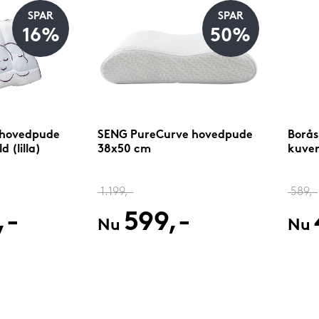
SPAR
SPAR
16%
50%
 hovedpude
SENG PureCurve hovedpude
Borås
 (lilla)
38x50 cm
kuver
1.199,-
589,-
,-
599,-
Nu
Nu