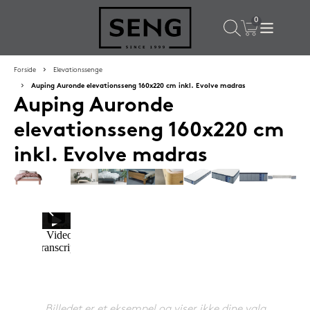
×
Populære valg til dig
Forside
Elevationssenge
Auping Auronde elevationsseng 160x220 cm inkl. Evolve madras
Auping Auronde
SPAR
59%
elevationsseng 160x220 cm
inkl. Evolve madras
Lixra moskusdundyne 140x200 cm sval
2.699,-
Billedet er et eksempel og viser ikke dine valg