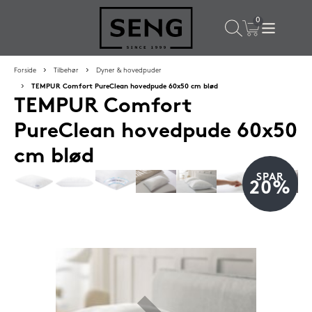
×
Populære valg til dig
Forside
Tilbehør
Dyner & hovedpuder
TEMPUR Comfort PureClean hovedpude 60x50 cm blød
TEMPUR Comfort
SPAR
50%
PureClean hovedpude 60x50
cm blød
SPAR
20%
SENG PureCloud hovedpude 50x55 cm
1.199,-