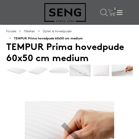
×
Populære valg til dig
Forside
Tilbehør
Dyner & hovedpuder
TEMPUR Prima hovedpude 60x50 cm medium
TEMPUR Prima hovedpude
SPAR
50%
60x50 cm medium
SENG PureCloud hovedpude 50x55 cm
1.199,-