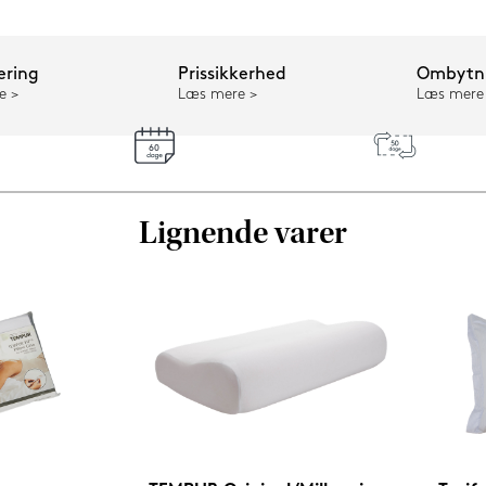
ering
Prissikkerhed
Ombytni
e
Læs mere
Læs mere
Lignende varer