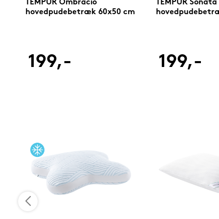
TEMPUR Ombracio
TEMPUR Sonata
cm
hovedpudebetræk 60x50 cm
hovedpudebetr
199,-
199,-