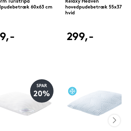
orm Turistripa
Relaxy Heaven
dpudebetræk 60x63 cm
hovedpudebetræk 55x37 cm
hvid
9,-
299,-
SPAR
20%