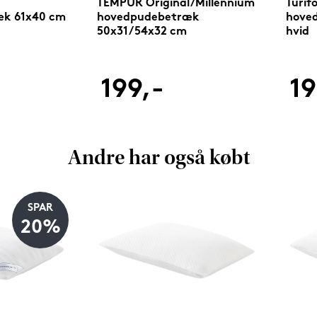
TEMPUR Original/Millennium
Turif
æk 61x40 cm
hovedpudebetræk
hove
50x31/54x32 cm
hvid
199,-
19
Andre har også købt
SPAR
20%