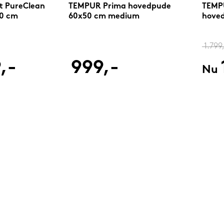
 PureClean
TEMPUR Prima hovedpude
TEMP
0 cm
60x50 cm medium
hoved
1.799
,-
999,-
Nu