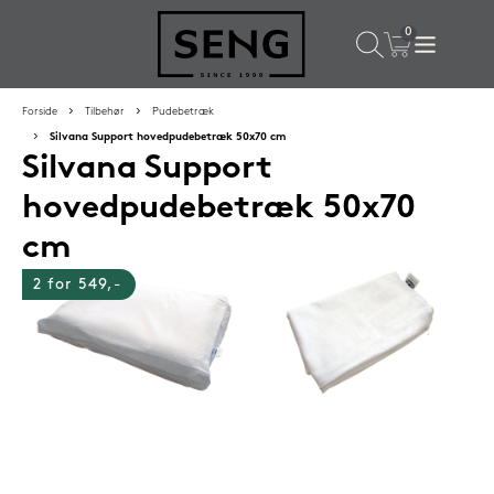
×
Populære valg til dig
Forside
Tilbehør
Pudebetræk
Silvana Support hovedpudebetræk 50x70 cm
Silvana Support
SPAR
50%
hovedpudebetræk 50x70
cm
2 for 549,-
SENG PureCurve hovedpude 38x50 cm
1.199,-