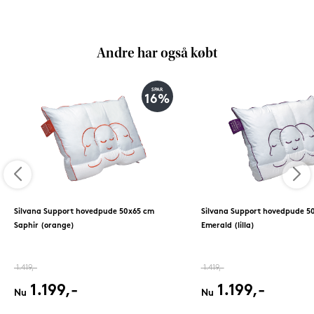
Andre har også købt
SPAR
16%
Silvana Support hovedpude 50x65 cm
Silvana Support hovedpude 5
Saphir (orange)
Emerald (lilla)
1.419,-
1.419,-
1.199,-
1.199,-
Nu
Nu