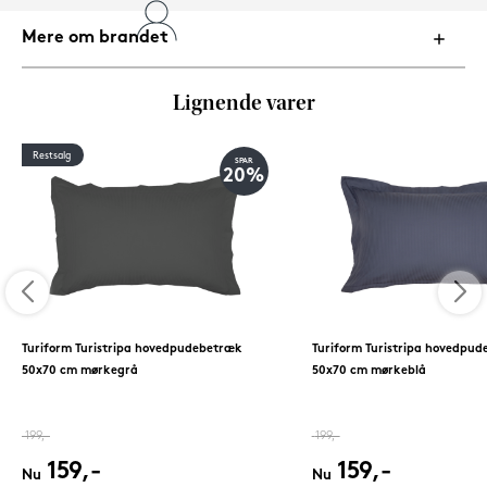
Mere om brandet
Lignende varer
Restsalg
SPAR
20%
Turiform Turistripa hovedpudebetræk
Turiform Turistripa hovedpu
50x70 cm mørkegrå
50x70 cm mørkeblå
199,-
199,-
159,-
159,-
Nu
Nu