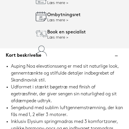
Læs mere
Ombytningsret
Læs mere
Book en specialist
Læs mere
Kort beskrivelse
Auping Noa elevationsseng er med sit naturlige look,
gennemtænkte og stilfulde detaljer indbegrebet af
Skandinavisk stil.
Udformet i stærkt bøgetræ med finish af
egetræsfinér, der giver sengen sin naturlighed og sit
afdæmpede udtryk.
Sengebund med sublim luftgennemstrømning, der kan
fås med 1, 2 eller 3 motorer.
Inklusiv Elysium springmadras med 3 komfortzoner,
unikke harmony-pocs og en indbygget topmadras.