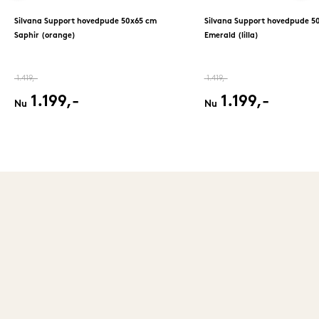
Silvana Support hovedpude 50x65 cm
Silvana Support hovedpude 5
Saphir (orange)
Emerald (lilla)
1.419,-
1.419,-
1.199,-
1.199,-
Nu
Nu