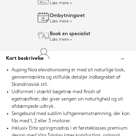
Læs mere
Ombytningsret
Læs mere
Book en specialist
Læs mere
Kort beskrivelse
Auping Noa elevationsseng er med sit naturlige look,
gennemtænkte og stilfulde detaljer indbegrebet af
Skandinavisk stil.
Udformet i stærkt bøgetræ med finish af
egetræsfinér, der giver sengen sin naturlighed og sit
afdæmpede udtryk.
Sengebund med sublim luftgennemstrømning, der kan
fås med 1, 2 eller 3 motorer.
Inklusiv Elite springmadras i et førsteklasses premium
design med Vita Talalay latex komfortlag, optimal