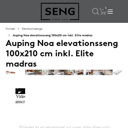
×
Populære valg til dig
Forside
Elevationssenge
Auping Noa elevationsseng 100x210 cm inkl. Elite madras
Auping Noa elevationsseng
SPAR
50%
100x210 cm inkl. Elite
madras
SENG PureRest hovedpude 40x60 cm
1.199,-
Billedet er et eksempel og viser ikke dine valg