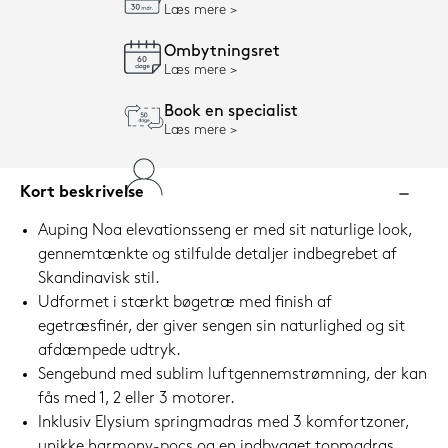
Læs mere
Ombytningsret
Læs mere
Book en specialist
Læs mere
Kort beskrivelse
Auping Noa elevationsseng er med sit naturlige look,
gennemtænkte og stilfulde detaljer indbegrebet af
Skandinavisk stil.
Udformet i stærkt bøgetræ med finish af
egetræsfinér, der giver sengen sin naturlighed og sit
afdæmpede udtryk.
Sengebund med sublim luftgennemstrømning, der kan
fås med 1, 2 eller 3 motorer.
Inklusiv Elysium springmadras med 3 komfortzoner,
unikke harmony-pocs og en indbygget topmadras.