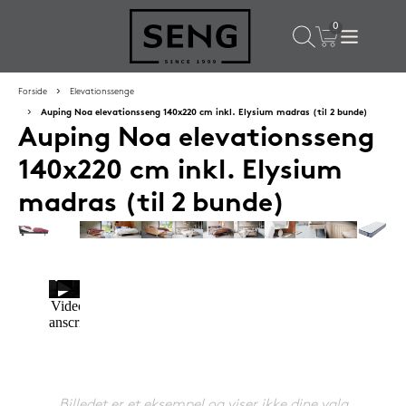
×
Populære valg til dig
Forside
Elevationssenge
Auping Noa elevationsseng 140x220 cm inkl. Elysium madras (til 2 bunde)
Auping Noa elevationsseng
SPAR
59%
140x220 cm inkl. Elysium
madras (til 2 bunde)
Lixra moskusdundyne 140x200 cm sval
2.699,-
Billedet er et eksempel og viser ikke dine valg