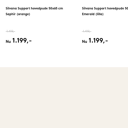
Silvana Support hovedpude 50x65 cm
Silvana Support hovedpude 5
Saphir (orange)
Emerald (lilla)
1.419,-
1.419,-
1.199,-
1.199,-
Nu
Nu