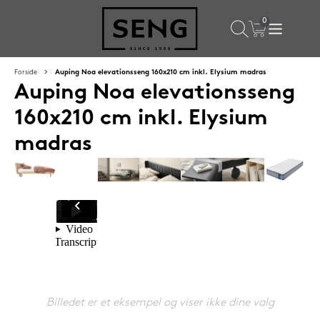
×
Populære valg til dig
Forside
Auping Noa elevationsseng 160x210 cm inkl. Elysium madras
Auping Noa elevationsseng
SPAR
16%
160x210 cm inkl. Elysium
madras
Silvana Support hovedpude 50x65 cm Flourine (blå)
Billedet er et eksempel og viser ikke dine valg
1.419,-