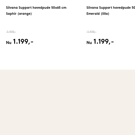
Silvana Support hovedpude 50x65 cm
Silvana Support hovedpude 5
Saphir (orange)
Emerald (lilla)
1.419,-
1.419,-
1.199,-
1.199,-
Nu
Nu