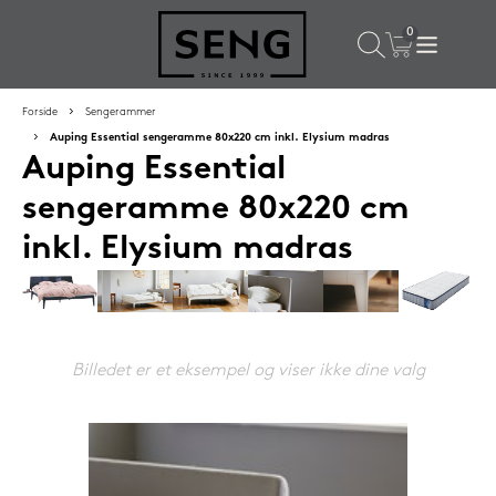
×
Populære valg til dig
Forside
Sengerammer
Auping Essential sengeramme 80x220 cm inkl. Elysium madras
Auping Essential
SPAR
59%
sengeramme 80x220 cm
inkl. Elysium madras
Billedet er et eksempel og viser ikke dine valg
Lixra moskusdundyne 140x200 cm sval
2.699,-