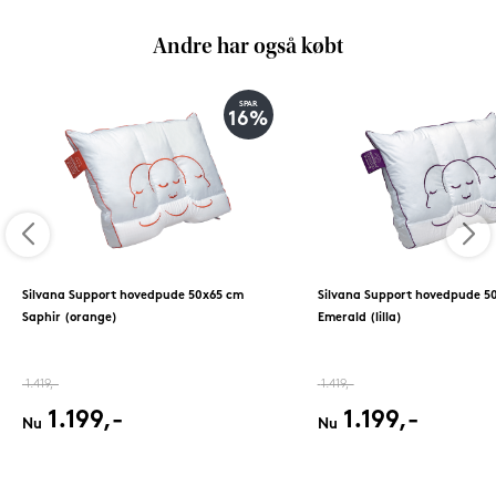
Andre har også købt
SPAR
16%
Silvana Support hovedpude 50x65 cm
Silvana Support hovedpude 5
Saphir (orange)
Emerald (lilla)
1.419,-
1.419,-
1.199,-
1.199,-
Nu
Nu