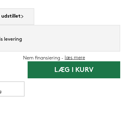
udstillet
Lixra moskus
s levering
læs mere
Nem finansiering
2.999,-
LÆG I KURV
1.199
Nu
g