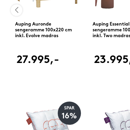
Auping Auronde
Auping Essential
sengeramme 100x220 cm
sengeramme 10
inkl. Evolve madras
inkl. Two madra
27.995,-
23.995
SPAR
16%