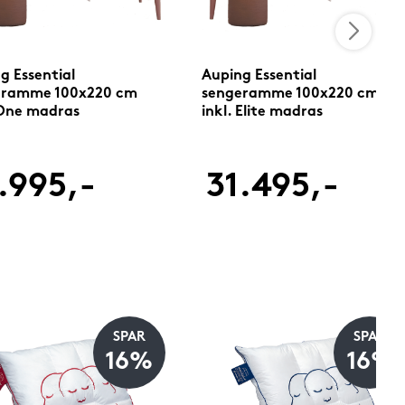
g Essential
Auping Essential
eramme 100x220 cm
sengeramme 100x220 cm
 One madras
inkl. Elite madras
.995,-
31.495,-
SPAR
SPAR
16%
16%