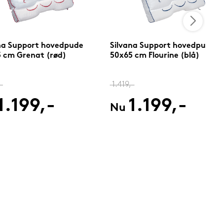
na Support hovedpude
Silvana Support hovedpude
 cm Grenat (rød)
50x65 cm Flourine (blå)
-
1.419,-
1.199,-
1.199,-
Nu