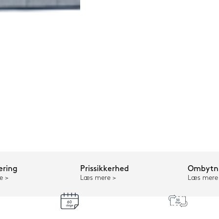
ering
Prissikkerhed
Ombytni
e
Læs mere
Læs mere