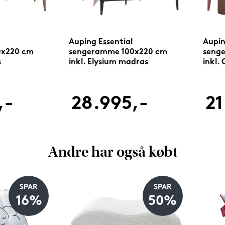
Auping Essential
Aupin
0x220 cm
sengeramme 100x220 cm
seng
s
inkl. Elysium madras
inkl.
,-
28.995,-
21
Andre har også købt
SPAR
SPAR
16%
50%