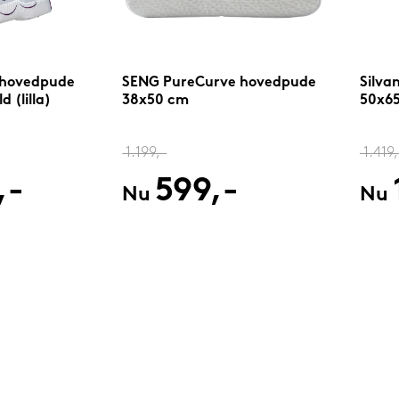
 hovedpude
SENG PureCurve hovedpude
Silva
 (lilla)
38x50 cm
50x65
1.199,-
1.419,
,-
599,-
Nu
Nu