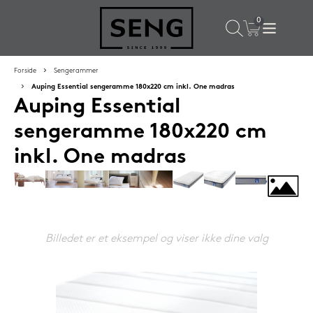
×
Populære valg til dig
Forside
Sengerammer
Auping Essential sengeramme 180x220 cm inkl. One madras
Auping Essential
SPAR
59%
sengeramme 180x220 cm
inkl. One madras
Billedet er et eksempel og viser ikke dine valg
Lixra moskusdundyne 140x200 cm sval
2.699,-