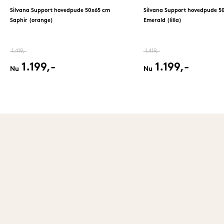
Silvana Support hovedpude 50x65 cm
Silvana Support hovedpude 5
Saphir (orange)
Emerald (lilla)
1.419,-
1.419,-
1.199,-
1.199,-
Nu
Nu