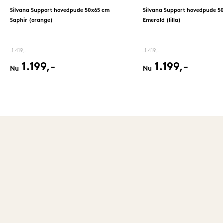
Silvana Support hovedpude 50x65 cm
Silvana Support hovedpude 5
Saphir (orange)
Emerald (lilla)
1.419,-
1.419,-
1.199,-
1.199,-
Nu
Nu