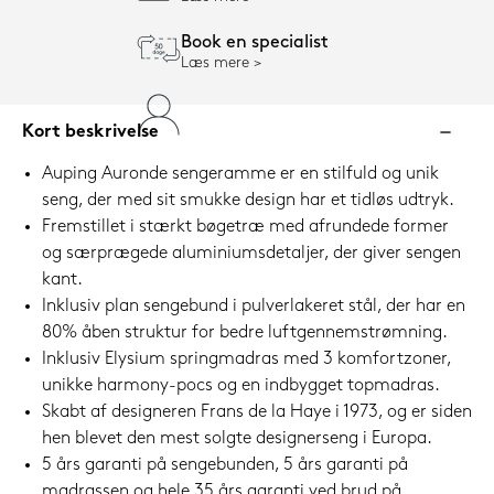
Book en specialist
Læs mere
Kort beskrivelse
Auping Auronde sengeramme er en stilfuld og unik
seng, der med sit smukke design har et tidløs udtryk.
Fremstillet i stærkt bøgetræ med afrundede former
og særprægede aluminiumsdetaljer, der giver sengen
kant.
Inklusiv plan sengebund i pulverlakeret stål, der har en
80% åben struktur for bedre luftgennemstrømning.
Inklusiv Elysium springmadras med 3 komfortzoner,
unikke harmony-pocs og en indbygget topmadras.
Skabt af designeren Frans de la Haye i 1973, og er siden
hen blevet den mest solgte designerseng i Europa.
5 års garanti på sengebunden, 5 års garanti på
madrassen og hele 35 års garanti ved brud på