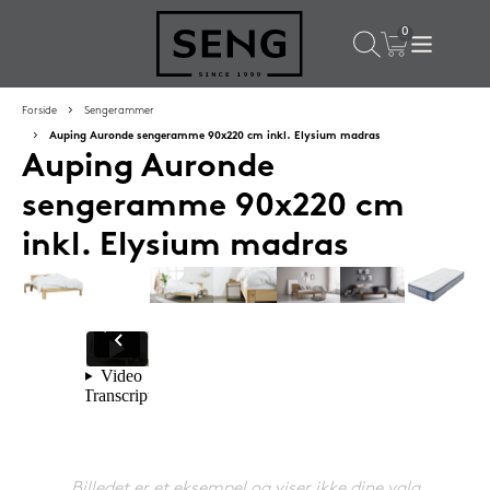
×
Populære valg til dig
Forside
Sengerammer
Auping Auronde sengeramme 90x220 cm inkl. Elysium madras
Auping Auronde
SPAR
59%
sengeramme 90x220 cm
inkl. Elysium madras
Lixra moskusdundyne 140x200 cm sval
2.699,-
Billedet er et eksempel og viser ikke dine valg