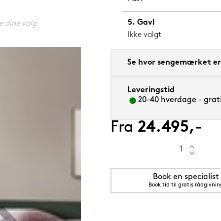
Gavl
e dine valg
Ikke valgt
50 cm
Se hvor sengemærket er 
Leveringstid
20-40 hverdage - grati
Fra
24.495,-
Book en specialist
Book tid til gratis rådgivnin