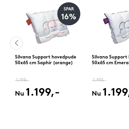
SPAR
16%
Silvana Support hovedpude
Silvana Support
50x65 cm Saphir (orange)
50x65 cm Emerald
1.419,-
1.419,-
1.199,-
1.199
Nu
Nu