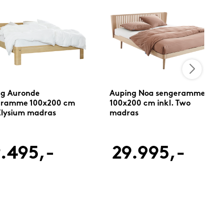
ng Auronde
Auping Noa sengeramme
eramme 100x200 cm
100x200 cm inkl. Two
 Elysium madras
madras
.495,-
29.995,-