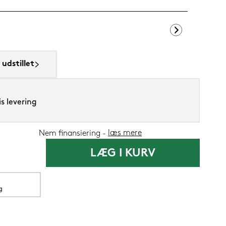
SENG PureClo
udstillet
1.199,-
s levering
599,
Nu
læs mere
Nem finansiering
LÆG I KURV
g