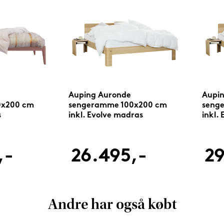
Auping Auronde
Aupi
0x200 cm
sengeramme 100x200 cm
seng
s
inkl. Evolve madras
inkl.
,-
26.495,-
29
Andre har også købt