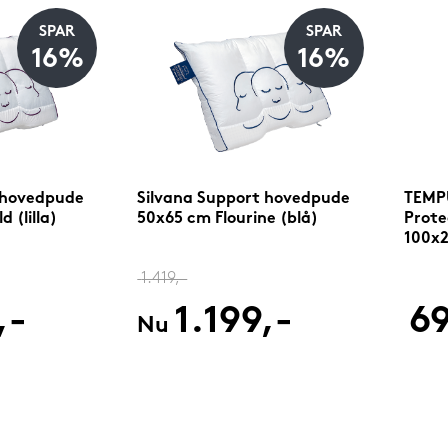
SPAR
SPAR
16%
16%
 hovedpude
Silvana Support hovedpude
TEMPU
 (lilla)
50x65 cm Flourine (blå)
Prote
100x
1.419,-
,-
1.199,-
69
Nu