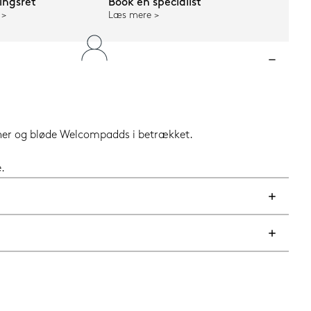
ngsret
Book en specialist
Læs mere
oner og bløde Welcompadds i betrækket.
.