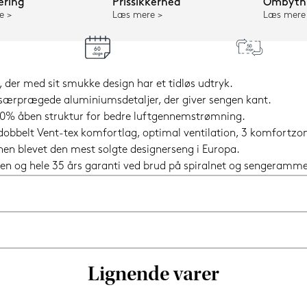
ering
Prissikkerhed
Ombytni
e
Læs mere
Læs mere
der med sit smukke design har et tidløs udtryk.
særprægede aluminiumsdetaljer, der giver sengen kant.
n 80% åben struktur for bedre luftgennemstrømning.
 dobbelt Vent-tex komfortlag, optimal ventilation, 3 komfortz
 hen blevet den mest solgte designerseng i Europa.
en og hele 35 års garanti ved brud på spiralnet og sengeramme
Lignende varer