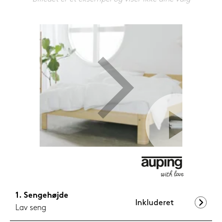
599,-
Nu
Sengehøjde
Inkluderet
Lav seng