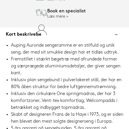
Book en specialist
Læs mere
Kort beskrivelse
Auping Auronde sengeramme er en stilfuld og unik
seng, der med sit smukke design har et tidløs udtryk.
Fremstillet i stærkt bøgetræ med afrundede former
og særprægede aluminiumsdetaljer, der giver sengen
kant.
Inklusiv plan sengebund i pulverlakeret stål, der har en
80% åben struktur for bedre luftgennemstrømning.
Inklusiv den cirkulære One springmadras, der har 3
komfortzoner, Vent-tex komfortlag, Welcompadds i
betrækket og indbygget topmadras.
Skabt af designeren Frans de la Haye i 1973, og er siden
hen blevet den mest solgte designerseng i Europa.
5 års garanti på sengebunden, 5 års garanti på