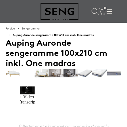
×
Populære valg til dig
Forside
Sengerammer
Auping Auronde sengeramme 100x210 cm inkl. One madras
Auping Auronde
SPAR
50%
sengeramme 100x210 cm
inkl. One madras
SENG PureRest hovedpude 40x60 cm
1.199,-
Billedet er et eksempel og viser ikke dine valg