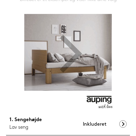
599,-
Nu
Sengehøjde
Inkluderet
Lav seng