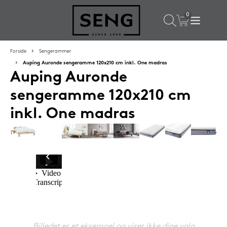
×
Populære valg til dig
Forside
Sengerammer
Auping Auronde sengeramme 120x210 cm inkl. One madras
Auping Auronde
SPAR
50%
sengeramme 120x210 cm
inkl. One madras
SENG PureCurve hovedpude 38x50 cm
1.199,-
Billedet er et eksempel og viser ikke dine valg