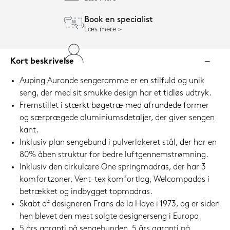
Book en specialist
Læs mere
Kort beskrivelse
Auping Auronde sengeramme er en stilfuld og unik
seng, der med sit smukke design har et tidløs udtryk.
Fremstillet i stærkt bøgetræ med afrundede former
og særprægede aluminiumsdetaljer, der giver sengen
kant.
Inklusiv plan sengebund i pulverlakeret stål, der har en
80% åben struktur for bedre luftgennemstrømning.
Inklusiv den cirkulære One springmadras, der har 3
komfortzoner, Vent-tex komfortlag, Welcompadds i
betrækket og indbygget topmadras.
Skabt af designeren Frans de la Haye i 1973, og er siden
hen blevet den mest solgte designerseng i Europa.
5 års garanti på sengebunden, 5 års garanti på