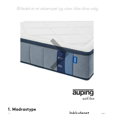
1.199,-
Nu
Billedet er et eksempel og viser ikke dine valg
Madrastype
Inkluderet