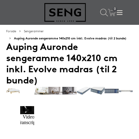
×
Populære valg til dig
Forside
Sengerammer
Auping Auronde sengeramme 140x210 cm inkl. Evolve madras (til 2 bunde)
Auping Auronde
SPAR
16%
sengeramme 140x210 cm
inkl. Evolve madras (til 2
bunde)
Silvana Support hovedpude 50x65 cm Saphir (orange)
1.419,-