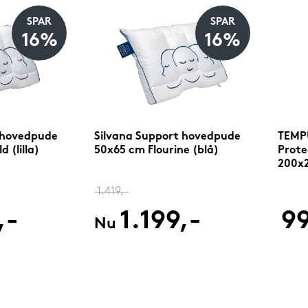
SPAR
SPAR
16%
16%
 hovedpude
Silvana Support hovedpude
TEMPU
 (lilla)
50x65 cm Flourine (blå)
Prote
200x
1.419,-
,-
1.199,-
99
Nu