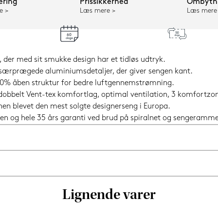
ering
Prissikkerhed
Ombytni
e
Læs mere
Læs mere
der med sit smukke design har et tidløs udtryk.
særprægede aluminiumsdetaljer, der giver sengen kant.
n 80% åben struktur for bedre luftgennemstrømning.
 dobbelt Vent-tex komfortlag, optimal ventilation, 3 komfortz
 hen blevet den mest solgte designerseng i Europa.
en og hele 35 års garanti ved brud på spiralnet og sengeramme
Lignende varer