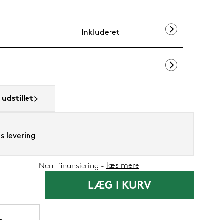
Inkluderet
SENG PureClo
udstillet
1.199,-
599,
Nu
s levering
læs mere
Nem finansiering
LÆG I KURV