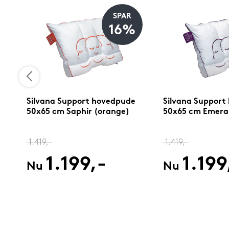
SPAR
16%
Silvana Support hovedpude
Silvana Support
50x65 cm Saphir (orange)
50x65 cm Emerald
1.419,-
1.419,-
1.199,-
1.199
Nu
Nu