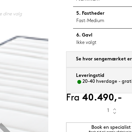
Fastheder
e dine valg
Fast-Medium
Gavl
50 cm
Ikke valgt
Se hvor sengemærket er 
Leveringstid
20-40 hverdage - grati
Fra
40.490,-
Book en specialist