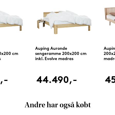
Auping Auronde
Aupi
0x200 cm
sengeramme 200x200 cm
200x2
s
inkl. Evolve madras
madr
,-
44.490,-
45
Andre har også købt