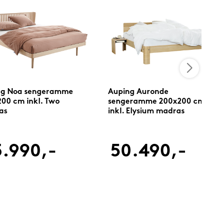
ng Noa sengeramme
Auping Auronde
00 cm inkl. Two
sengeramme 200x200 cm
as
inkl. Elysium madras
.990,-
50.490,-