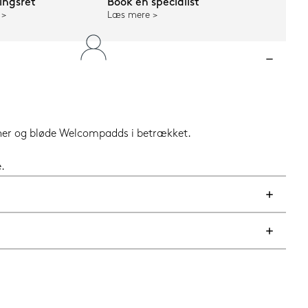
ngsret
Book en specialist
Læs mere
oner og bløde Welcompadds i betrækket.
.